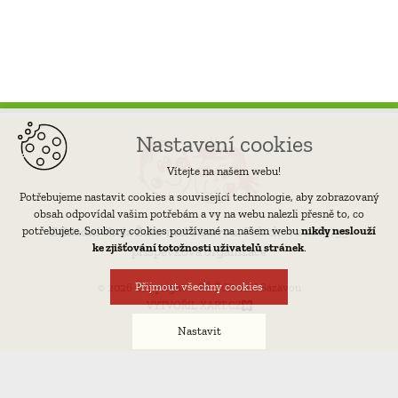
Nastavení cookies
Vítejte na našem webu!
Potřebujeme nastavit cookies a související technologie, aby zobrazovaný
obsah odpovídal vašim potřebám a vy na webu nalezli přesně to, co
potřebujete. Soubory cookies používané na našem webu
nikdy neslouží
Základní škola Žďár nad Sázavou,
Palachova 2189/35
ke zjišťování totožnosti uživatelů stránek
.
příspěvková organizace
Přijmout všechny cookies
© 2026 Copyright 1. ZŠ Žďár nad Sázavou
VYTVOŘIL XART.CZ
Nastavit
Technická cookies