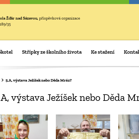
ola Žďár nad Sázavou,
příspěvková organizace
189/35
Škotel
Střípky ze školního života
Ke stažení
Konta
5.A, výstava Ježíšek nebo Děda Mráz?
.A, výstava Ježíšek nebo Děda M