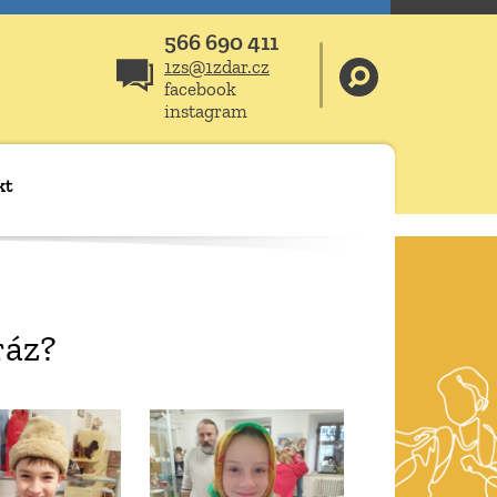
566 690 411
1zs@1zdar.cz
facebook
instagram
kt
ráz?