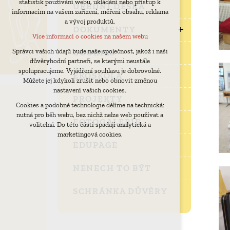
statistik používání webu, ukládání nebo přístup k
udržení kontextu stránek (session): případná
ÚŘEDNÍ DESKA
informacím na vašem zařízení, měření obsahu, reklama
přihlášení, volby jazyka, apod.
a vývoj produktů.
Volitelná cookies
DOKUMENTY
Více informací o cookies na našem webu
analytická pro anonymizované vyhodnocení
návštěvnosti
COOKIES
Správci vašich údajů bude naše společnost, jakož i naši
důvěryhodní partneři, se kterými neustále
marketingová cookies (Google)
spolupracujeme. Vyjádření souhlasu je dobrovolné.
EKOŠKOLA
Více informací o cookies na našem webu
Můžete jej kdykoli zrušit nebo obnovit změnou
nastavení vašich cookies.
PROJEKTY
Cookies a podobné technologie dělíme na technická:
Přijmout všechny cookies
nutná pro běh webu, bez nichž nelze web používat a
FOTOGALERIE
volitelná. Do této části spadají analytická a
Odmítnout vše
marketingová cookies.
EDUPAGE
NENECH TO BÝT
SCHRÁNKA DŮVĚRY