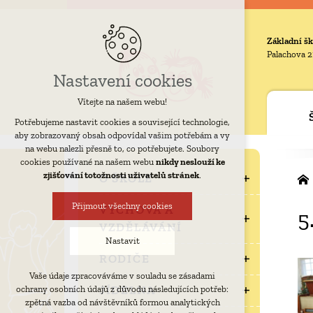
Základní šk
Palachova 2
Nastavení cookies
Vítejte na našem webu!
Potřebujeme nastavit cookies a související technologie,
aby zobrazovaný obsah odpovídal vašim potřebám a vy
na webu nalezli přesně to, co potřebujete. Soubory
cookies používané na našem webu
nikdy neslouží ke
zjišťování totožnosti uživatelů stránek
.
O ŠKOLE
Přijmout všechny cookies
VÝCHOVA A
5
VZDĚLÁVÁNÍ
Nastavit
RODIČE
Vaše údaje zpracováváme v souladu se zásadami
Technická cookies
JÍDELNA
ochrany osobních údajů z důvodu následujících potřeb:
nutná pro provozování webu
zpětná vazba od návštěvníků formou analytických