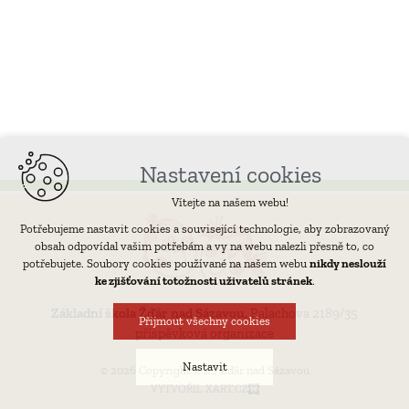
Nastavení cookies
Vítejte na našem webu!
Potřebujeme nastavit cookies a související technologie, aby zobrazovaný
obsah odpovídal vašim potřebám a vy na webu nalezli přesně to, co
potřebujete. Soubory cookies používané na našem webu
nikdy neslouží
ke zjišťování totožnosti uživatelů stránek
.
Základní škola Žďár nad Sázavou,
Palachova 2189/35
Přijmout všechny cookies
příspěvková organizace
Nastavit
© 2026 Copyright 1. ZŠ Žďár nad Sázavou
VYTVOŘIL XART.CZ