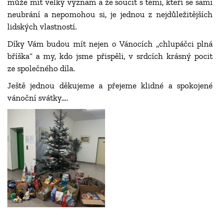
může mít velký význam a že soucit s těmi, kteří se sami
neubrání a nepomohou si, je jednou z nejdůležitějších
lidských vlastností.
Díky Vám budou mít nejen o Vánocích ,,chlupáčci plná
bříška“ a my, kdo jsme přispěli, v srdcích krásný pocit
ze společného díla.
Ještě jednou děkujeme a přejeme klidné a spokojené
vánoční svátky….