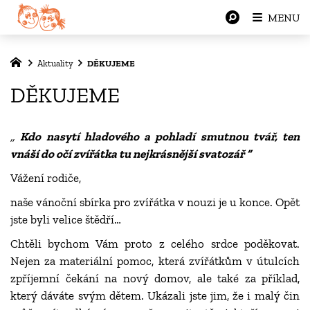
MENU
Aktuality
DĚKUJEME
DĚKUJEME
,,
Kdo nasytí hladového a pohladí smutnou tvář, ten
vnáší do očí zvířátka tu nejkrásnější svatozář “
Vážení rodiče,
naše vánoční sbírka pro zvířátka v nouzi je u konce. Opět
jste byli velice štědří…
Chtěli bychom Vám proto z celého srdce poděkovat.
Nejen za materiální pomoc, která zvířátkům v útulcích
zpříjemní čekání na nový domov, ale také za příklad,
který dáváte svým dětem. Ukázali jste jim, že i malý čin