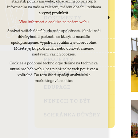
statistik používání webu, ukládání nebo přístup k
udržení kontextu stránek (session): případná
ÚŘEDNÍ DESKA
informacím na vašem zařízení, měření obsahu, reklama
přihlášení, volby jazyka, apod.
a vývoj produktů.
Volitelná cookies
DOKUMENTY
Více informací o cookies na našem webu
analytická pro anonymizované vyhodnocení
návštěvnosti
COOKIES
Správci vašich údajů bude naše společnost, jakož i naši
důvěryhodní partneři, se kterými neustále
marketingová cookies (Google)
spolupracujeme. Vyjádření souhlasu je dobrovolné.
EKOŠKOLA
Více informací o cookies na našem webu
Můžete jej kdykoli zrušit nebo obnovit změnou
nastavení vašich cookies.
PROJEKTY
Cookies a podobné technologie dělíme na technická:
Přijmout všechny cookies
nutná pro běh webu, bez nichž nelze web používat a
FOTOGALERIE
volitelná. Do této části spadají analytická a
Odmítnout vše
marketingová cookies.
EDUPAGE
NENECH TO BÝT
SCHRÁNKA DŮVĚRY