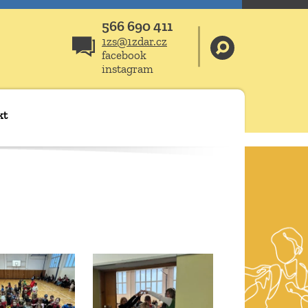
566 690 411
1zs@1zdar.cz
facebook
instagram
kt