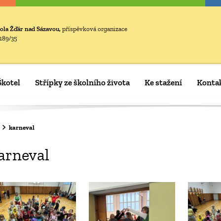
ola Žďár nad Sázavou,
příspěvková organizace
189/35
Škotel
Střípky ze školního života
Ke stažení
Konta
karneval
arneval