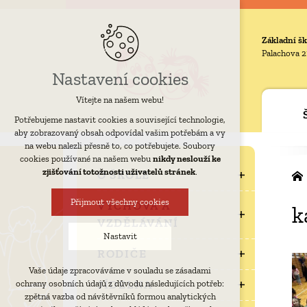
Základní šk
Palachova 2
Nastavení cookies
Vítejte na našem webu!
Potřebujeme nastavit cookies a související technologie,
aby zobrazovaný obsah odpovídal vašim potřebám a vy
na webu nalezli přesně to, co potřebujete. Soubory
cookies používané na našem webu
nikdy neslouží ke
zjišťování totožnosti uživatelů stránek
.
O ŠKOLE
Přijmout všechny cookies
VÝCHOVA A
k
VZDĚLÁVÁNÍ
Nastavit
RODIČE
Vaše údaje zpracováváme v souladu se zásadami
Technická cookies
JÍDELNA
ochrany osobních údajů z důvodu následujících potřeb:
nutná pro provozování webu
zpětná vazba od návštěvníků formou analytických