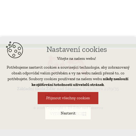
Nastavení cookies
Vítejte na našem webu!
Potřebujeme nastavit cookies a související technologie, aby zobrazovaný
obsah odpovídal vašim potřebám a vy na webu nalezli přesně to, co
potřebujete. Soubory cookies používané na našem webu
nikdy neslouží
ke zjišťování totožnosti uživatelů stránek
.
Základní škola Žďár nad Sázavou,
Palachova 2189/35
příspěvková organizace
Přijmout všechny cookies
© 2026 Copyright 1. ZŠ Žďár nad Sázavou
Nastavit
VYTVOŘIL XART.CZ
Technická cookies