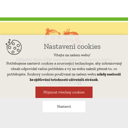
Nastavení cookies
Vítejte na našem webu!
Základní škola Žďár nad Sázavou,
Palachova 2189/35
Potřebujeme nastavit cookies a související technologie, aby zobrazovaný
příspěvková organizace
obsah odpovídal vašim potřebám a vy na webu nalezli přesně to, co
potřebujete. Soubory cookies používané na našem webu
nikdy neslouží
© 2026 Copyright 1. ZŠ Žďár nad Sázavou
ke zjišťování totožnosti uživatelů stránek
.
VYTVOŘIL XART.CZ
Přijmout všechny cookies
Nastavit
Technická cookies