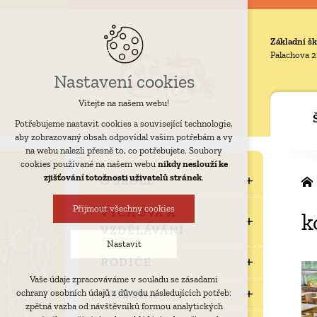
Základní šk
Palachova 2
Nastavení cookies
Vítejte na našem webu!
Potřebujeme nastavit cookies a související technologie,
aby zobrazovaný obsah odpovídal vašim potřebám a vy
na webu nalezli přesně to, co potřebujete. Soubory
cookies používané na našem webu
nikdy neslouží ke
zjišťování totožnosti uživatelů stránek
.
O ŠKOLE
Přijmout všechny cookies
VÝCHOVA A
k
VZDĚLÁVÁNÍ
Nastavit
RODIČE
Vaše údaje zpracováváme v souladu se zásadami
Technická cookies
JÍDELNA
ochrany osobních údajů z důvodu následujících potřeb:
nutná pro provozování webu
zpětná vazba od návštěvníků formou analytických