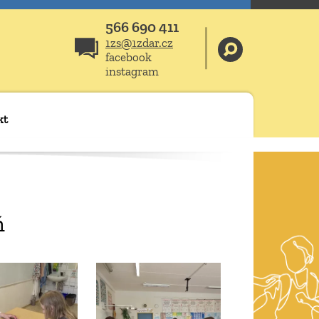
566 690 411
1zs@1zdar.cz
facebook
instagram
kt
ň