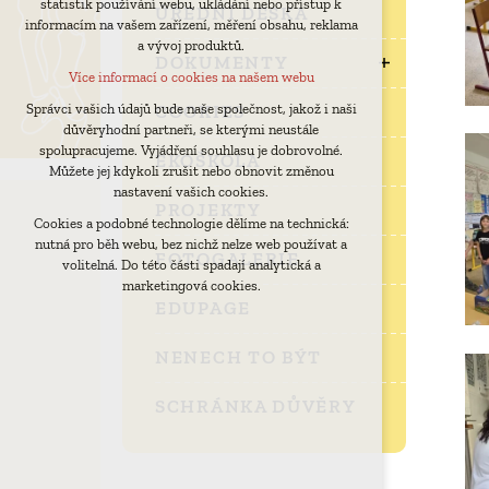
statistik používání webu, ukládání nebo přístup k
udržení kontextu stránek (session): případná
ÚŘEDNÍ DESKA
informacím na vašem zařízení, měření obsahu, reklama
přihlášení, volby jazyka, apod.
a vývoj produktů.
Volitelná cookies
DOKUMENTY
Více informací o cookies na našem webu
analytická pro anonymizované vyhodnocení
návštěvnosti
COOKIES
Správci vašich údajů bude naše společnost, jakož i naši
důvěryhodní partneři, se kterými neustále
marketingová cookies (Google)
spolupracujeme. Vyjádření souhlasu je dobrovolné.
EKOŠKOLA
Více informací o cookies na našem webu
Můžete jej kdykoli zrušit nebo obnovit změnou
nastavení vašich cookies.
PROJEKTY
Cookies a podobné technologie dělíme na technická:
Přijmout všechny cookies
nutná pro běh webu, bez nichž nelze web používat a
FOTOGALERIE
volitelná. Do této části spadají analytická a
Odmítnout vše
marketingová cookies.
EDUPAGE
NENECH TO BÝT
SCHRÁNKA DŮVĚRY