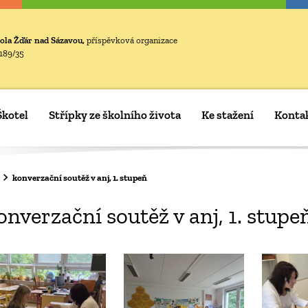
ola Žďár nad Sázavou,
příspěvková organizace
189/35
Škotel
Střípky ze školního života
Ke stažení
Konta
konverzační soutěž v anj, 1. stupeň
onverzační soutěž v anj, 1. stupe