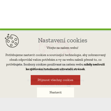
Nastavení cookies
Vítejte na našem webu!
Potřebujeme nastavit cookies a související technologie, aby zobrazovaný
obsah odpovídal vašim potřebám a vy na webu nalezli přesně to, co
potřebujete. Soubory cookies používané na našem webu
nikdy neslouží
Základní škola Žďár nad Sázavou,
Palachova 2189/35
ke zjišťování totožnosti uživatelů stránek
.
příspěvková organizace
Přijmout všechny cookies
© 2026 Copyright 1. ZŠ Žďár nad Sázavou
VYTVOŘIL XART.CZ
Nastavit
Technická cookies