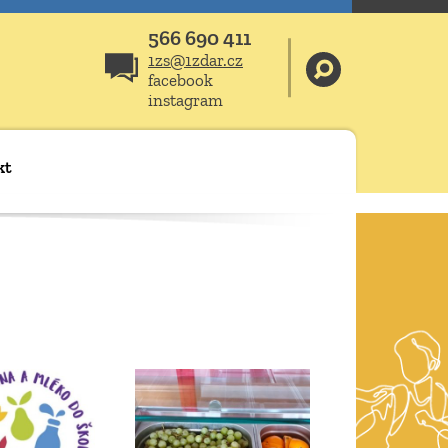
566 690 411
1zs@1zdar.cz
facebook
instagram
kt