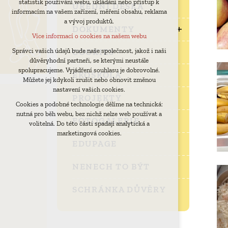
statistik používání webu, ukládání nebo přístup k
udržení kontextu stránek (session): případná
ÚŘEDNÍ DESKA
informacím na vašem zařízení, měření obsahu, reklama
přihlášení, volby jazyka, apod.
a vývoj produktů.
Volitelná cookies
DOKUMENTY
Více informací o cookies na našem webu
analytická pro anonymizované vyhodnocení
návštěvnosti
COOKIES
Správci vašich údajů bude naše společnost, jakož i naši
důvěryhodní partneři, se kterými neustále
marketingová cookies (Google)
spolupracujeme. Vyjádření souhlasu je dobrovolné.
EKOŠKOLA
Více informací o cookies na našem webu
Můžete jej kdykoli zrušit nebo obnovit změnou
nastavení vašich cookies.
PROJEKTY
Cookies a podobné technologie dělíme na technická:
Přijmout všechny cookies
nutná pro běh webu, bez nichž nelze web používat a
FOTOGALERIE
volitelná. Do této části spadají analytická a
Odmítnout vše
marketingová cookies.
EDUPAGE
NENECH TO BÝT
SCHRÁNKA DŮVĚRY