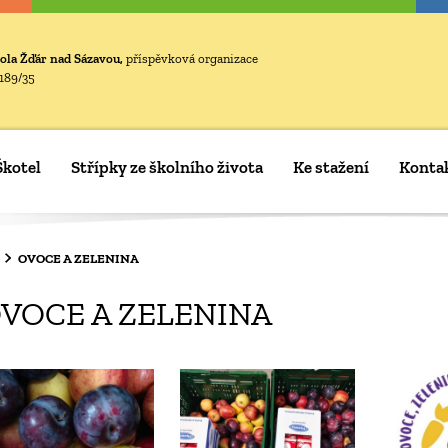
ola Žďár nad Sázavou,
příspěvková organizace
189/35
Škotel
Střípky ze školního života
Ke stažení
Konta
OVOCE A ZELENINA
VOCE A ZELENINA