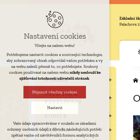
Základní šk
Palachova 2
Nastavení cookies
Vítejte na našem webu!
Potřebujeme nastavit cookies a související technologie,
aby zobrazovaný obsah odpovídal vašim potřebám a vy
na webu nalezli přesně to, co potřebujete. Soubory
cookies používané na našem webu
nikdy neslouží ke
zjišťování totožnosti uživatelů stránek
.
O ŠKOLE
Přijmout všechny cookies
VÝCHOVA A
O
VZDĚLÁVÁNÍ
Nastavit
RODIČE
Vaše údaje zpracováváme v souladu se zásadami
Technická cookies
JÍDELNA
ochrany osobních údajů z důvodu následujících potřeb:
nutná pro provozování webu
zpětná vazba od návštěvníků formou analytických