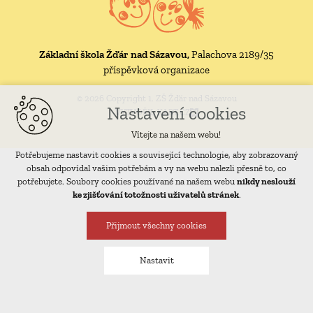
Základní škola Žďár nad Sázavou,
Palachova 2189/35
příspěvková organizace
© 2026 Copyright 1. ZŠ Žďár nad Sázavou
Nastavení cookies
VYTVOŘIL XART.CZ
Vítejte na našem webu!
Potřebujeme nastavit cookies a související technologie, aby zobrazovaný
obsah odpovídal vašim potřebám a vy na webu nalezli přesně to, co
potřebujete. Soubory cookies používané na našem webu
nikdy neslouží
ke zjišťování totožnosti uživatelů stránek
.
Přijmout všechny cookies
Nastavit
Technická cookies