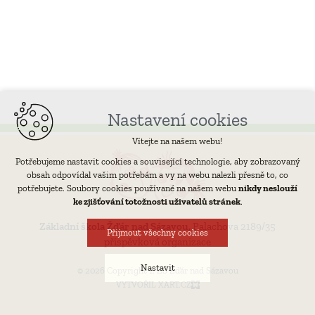
Nastavení cookies
Vítejte na našem webu!
Potřebujeme nastavit cookies a související technologie, aby zobrazovaný
obsah odpovídal vašim potřebám a vy na webu nalezli přesně to, co
potřebujete. Soubory cookies používané na našem webu
nikdy neslouží
ke zjišťování totožnosti uživatelů stránek
.
Základní škola Žďár nad Sázavou,
Palachova 2189/35
Přijmout všechny cookies
příspěvková organizace
Nastavit
© 2026 Copyright 1. ZŠ Žďár nad Sázavou
VYTVOŘIL XART.CZ
Technická cookies