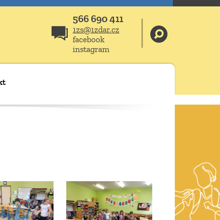
566 690 411
1zs@1zdar.cz
facebook
instagram
kt