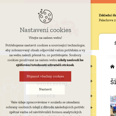
Základní šk
Palachova 2
Nastavení cookies
Vítejte na našem webu!
Potřebujeme nastavit cookies a související technologie,
aby zobrazovaný obsah odpovídal vašim potřebám a vy
na webu nalezli přesně to, co potřebujete. Soubory
cookies používané na našem webu
nikdy neslouží ke
zjišťování totožnosti uživatelů stránek
.
O ŠKOLE
Přijmout všechny cookies
VÝCHOVA A
š
VZDĚLÁVÁNÍ
Nastavit
RODIČE
Vaše údaje zpracováváme v souladu se zásadami
Technická cookies
JÍDELNA
ochrany osobních údajů z důvodu následujících potřeb:
nutná pro provozování webu
zpětná vazba od návštěvníků formou analytických