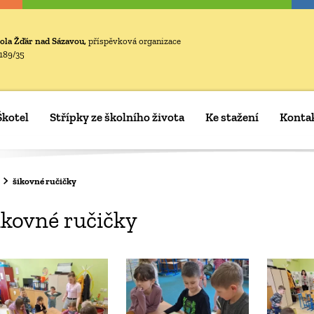
ola Žďár nad Sázavou,
příspěvková organizace
189/35
Škotel
Střípky ze školního života
Ke stažení
Konta
šikovné ručičky
ikovné ručičky