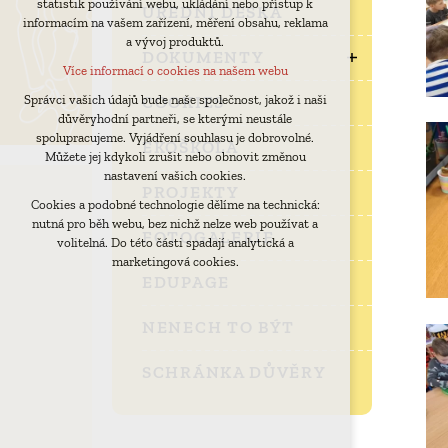
statistik používání webu, ukládání nebo přístup k
udržení kontextu stránek (session): případná
ÚŘEDNÍ DESKA
informacím na vašem zařízení, měření obsahu, reklama
přihlášení, volby jazyka, apod.
a vývoj produktů.
Volitelná cookies
DOKUMENTY
Více informací o cookies na našem webu
analytická pro anonymizované vyhodnocení
návštěvnosti
COOKIES
Správci vašich údajů bude naše společnost, jakož i naši
důvěryhodní partneři, se kterými neustále
marketingová cookies (Google)
spolupracujeme. Vyjádření souhlasu je dobrovolné.
EKOŠKOLA
Více informací o cookies na našem webu
Můžete jej kdykoli zrušit nebo obnovit změnou
nastavení vašich cookies.
PROJEKTY
Cookies a podobné technologie dělíme na technická:
Přijmout všechny cookies
nutná pro běh webu, bez nichž nelze web používat a
FOTOGALERIE
volitelná. Do této části spadají analytická a
Odmítnout vše
marketingová cookies.
EDUPAGE
NENECH TO BÝT
SCHRÁNKA DŮVĚRY