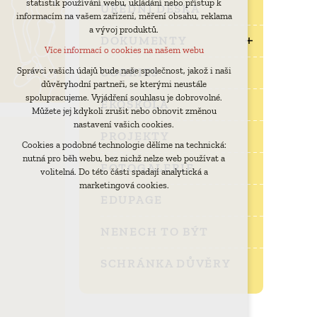
statistik používání webu, ukládání nebo přístup k
udržení kontextu stránek (session): případná
ÚŘEDNÍ DESKA
informacím na vašem zařízení, měření obsahu, reklama
přihlášení, volby jazyka, apod.
a vývoj produktů.
Volitelná cookies
DOKUMENTY
Více informací o cookies na našem webu
analytická pro anonymizované vyhodnocení
návštěvnosti
COOKIES
Správci vašich údajů bude naše společnost, jakož i naši
důvěryhodní partneři, se kterými neustále
marketingová cookies (Google)
spolupracujeme. Vyjádření souhlasu je dobrovolné.
EKOŠKOLA
Více informací o cookies na našem webu
Můžete jej kdykoli zrušit nebo obnovit změnou
nastavení vašich cookies.
PROJEKTY
Cookies a podobné technologie dělíme na technická:
Přijmout všechny cookies
nutná pro běh webu, bez nichž nelze web používat a
FOTOGALERIE
volitelná. Do této části spadají analytická a
Odmítnout vše
marketingová cookies.
EDUPAGE
NENECH TO BÝT
SCHRÁNKA DŮVĚRY