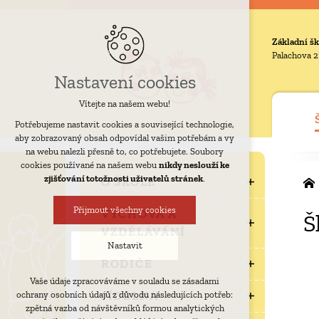
Základní šk
Palachova 2
Nastavení cookies
Vítejte na našem webu!
Potřebujeme nastavit cookies a související technologie,
aby zobrazovaný obsah odpovídal vašim potřebám a vy
na webu nalezli přesně to, co potřebujete. Soubory
cookies používané na našem webu
nikdy neslouží ke
zjišťování totožnosti uživatelů stránek
.
O ŠKOLE
Přijmout všechny cookies
VÝCHOVA A
Š
VZDĚLÁVÁNÍ
Nastavit
RODIČE
Vaše údaje zpracováváme v souladu se zásadami
Technická cookies
JÍDELNA
ochrany osobních údajů z důvodu následujících potřeb:
nutná pro provozování webu
zpětná vazba od návštěvníků formou analytických