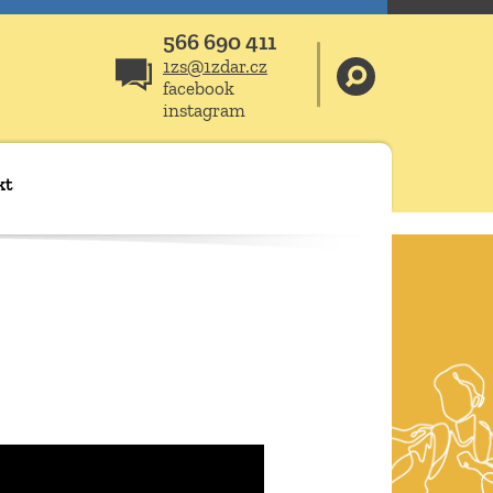
566 690 411
1zs@1zdar.cz
facebook
instagram
kt