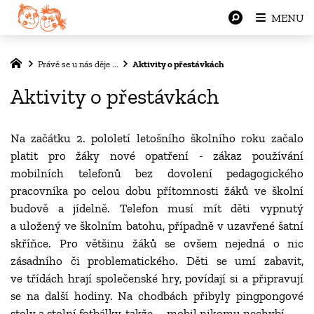
MENU
Právě se u nás děje ...
Aktivity o přestávkách
Aktivity o přestávkách
Na začátku 2. pololetí letošního školního roku začalo
platit pro žáky nové opatření - zákaz používání
mobilních telefonů bez dovolení pedagogického
pracovníka po celou dobu přítomnosti žáků ve školní
budově a jídelně. Telefon musí mít děti vypnutý
a uložený ve školním batohu, případně v uzavřené šatní
skříňce. Pro většinu žáků se ovšem nejedná o nic
zásadního či problematického. Děti se umí zabavit,
ve třídách hrají společenské hry, povídají si a připravují
se na další hodiny. Na chodbách přibyly pingpongové
stoly a stolní fotbálky, takže ... mobil nikomu nechybí.