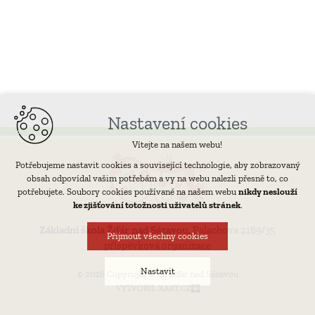
Nastavení cookies
Vítejte na našem webu!
Potřebujeme nastavit cookies a související technologie, aby zobrazovaný
obsah odpovídal vašim potřebám a vy na webu nalezli přesně to, co
potřebujete. Soubory cookies používané na našem webu
nikdy neslouží
ke zjišťování totožnosti uživatelů stránek
.
Základní škola Žďár nad Sázavou,
Palachova 2189/35
Přijmout všechny cookies
příspěvková organizace
Nastavit
© 2026 Copyright 1. ZŠ Žďár nad Sázavou
VYTVOŘIL XART.CZ
Technická cookies