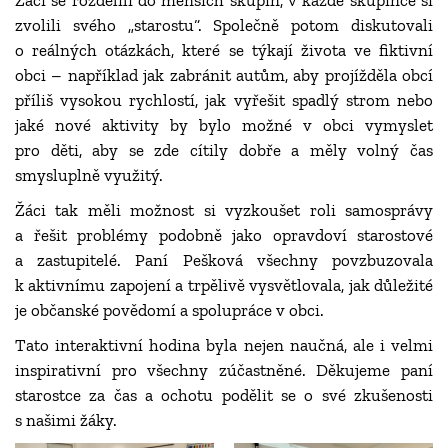
Žáci se rozdělili do menších skupin, v každé skupince si
zvolili svého „starostu“. Společně potom diskutovali
o reálných otázkách, které se týkají života ve fiktivní
obci – například jak zabránit autům, aby projížděla obcí
příliš vysokou rychlostí, jak vyřešit spadlý strom nebo
jaké nové aktivity by bylo možné v obci vymyslet
pro děti, aby se zde cítily dobře a měly volný čas
smysluplně využitý.
Žáci tak měli možnost si vyzkoušet roli samosprávy
a řešit problémy podobně jako opravdoví starostové
a zastupitelé. Paní Pešková všechny povzbuzovala
k aktivnímu zapojení a trpělivě vysvětlovala, jak důležité
je občanské povědomí a spolupráce v obci.
Tato interaktivní hodina byla nejen naučná, ale i velmi
inspirativní pro všechny zúčastněné. Děkujeme paní
starostce za čas a ochotu podělit se o své zkušenosti
s našimi žáky.