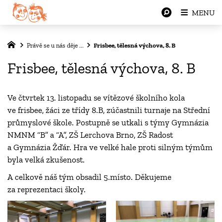
MENU
Právě se u nás děje ...
Frisbee, tělesná výchova, 8. B
Frisbee, tělesná výchova, 8. B
Ve čtvrtek 13. listopadu se vítězové školního kola
ve frisbee, žáci ze třídy 8.B, zúčastnili turnaje na Střední
průmyslové škole. Postupně se utkali s týmy Gymnázia
NMNM “B” a “A”, ZŠ Lerchova Brno, ZŠ Radost
a Gymnázia Žďár. Hra ve velké hale proti silným týmům
byla velká zkušenost.
A celkově náš tým obsadil 5.místo. Děkujeme
za reprezentaci školy.