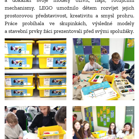
a dokázali svoje modely oživit, např, rotujícími
mechanismy. LEGO umožnilo dětem rozvíjet jejich
prostorovou představivost, kreativitu a smysl prohru.
Práce probíhala ve skupinkách, výsledné modely
a stavební prvky žáci prezentovali před svými spolužáky.