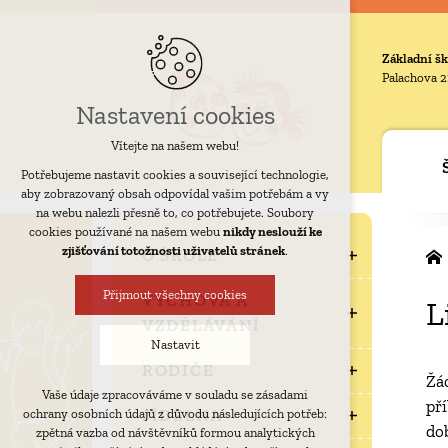
Základní šk
Palachova 2
Nastavení cookies
Vítejte na našem webu!
Potřebujeme nastavit cookies a související technologie,
aby zobrazovaný obsah odpovídal vašim potřebám a vy
na webu nalezli přesně to, co potřebujete. Soubory
cookies používané na našem webu
nikdy neslouží ke
zjišťování totožnosti uživatelů stránek
.
O ŠKOLE
Přijmout všechny cookies
VÝCHOVA A
L
VZDĚLÁVÁNÍ
Nastavit
RODIČE
Žá
Vaše údaje zpracováváme v souladu se zásadami
př
Technická cookies
JÍDELNA
ochrany osobních údajů z důvodu následujících potřeb:
do
nutná pro provozování webu
zpětná vazba od návštěvníků formou analytických