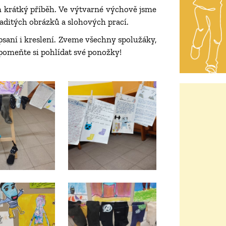
m krátký příběh. Ve výtvarné výchově jsme
ápaditých obrázků a slohových prací.
 psaní i kreslení. Zveme všechny spolužáky,
zapomeňte si pohlídat své ponožky!