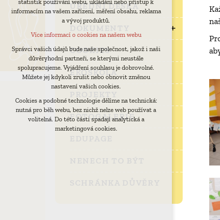
statistik používání webu, ukládání nebo přístup k
udržení kontextu stránek (session): případná
ÚŘEDNÍ DESKA
Ka
informacím na vašem zařízení, měření obsahu, reklama
přihlášení, volby jazyka, apod.
na
a vývoj produktů.
Volitelná cookies
DOKUMENTY
Více informací o cookies na našem webu
Pr
analytická pro anonymizované vyhodnocení
návštěvnosti
COOKIES
Správci vašich údajů bude naše společnost, jakož i naši
ab
důvěryhodní partneři, se kterými neustále
marketingová cookies (Google)
spolupracujeme. Vyjádření souhlasu je dobrovolné.
EKOŠKOLA
Více informací o cookies na našem webu
Můžete jej kdykoli zrušit nebo obnovit změnou
nastavení vašich cookies.
PROJEKTY
Cookies a podobné technologie dělíme na technická:
Přijmout všechny cookies
nutná pro běh webu, bez nichž nelze web používat a
FOTOGALERIE
volitelná. Do této části spadají analytická a
Odmítnout vše
marketingová cookies.
EDUPAGE
NENECH TO BÝT
SCHRÁNKA DŮVĚRY