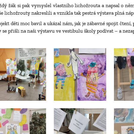
ždý žák si pak vymyslel vlastního lichožrouta a napsal o ně
še lichožrouty nakreslili a vznikla tak pestrá výstava plná n
ojekt děti moc bavil a ukázal nám, jak je zábavné spojit čtení,
y se přišli na naši výstavu ve vestibulu školy podívat – a ne