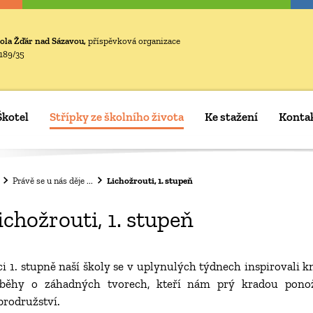
ola Žďár nad Sázavou,
příspěvková organizace
189/35
Škotel
Střípky ze školního života
Ke stažení
Konta
Právě se u nás děje ...
Lichožrouti, 1. stupeň
ichožrouti, 1. stupeň
ci 1. stupně naší školy se v uplynulých týdnech inspirovali k
íběhy o záhadných tvorech, kteří nám prý kradou ponožk
brodružství.