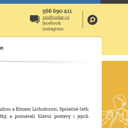
566 690 411
1zs@1zdar.cz
facebook
instagram
kt
nihou a filmem Lichožrouti. Společně četli
y, a poznávali hlavní postavy i jejich