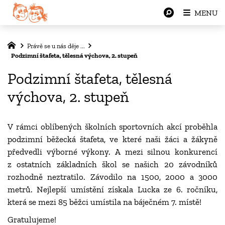
MENU
Právě se u nás děje ...
Podzimní štafeta, tělesná výchova, 2. stupeň
Podzimní štafeta, tělesná
výchova, 2. stupeň
V rámci
oblíbených
školní
ch
sportovních akcí
proběhla
podzimní
běžecká štafeta, ve které naši žáci a žákyně
předvedli výborné výkony.
A mezi silnou konkurencí
z ostatních základních škol se našich 20 závodníků
rozhodně neztratil
o
. Závodilo na 1500, 2000 a 3000
metrů.
Nejlepší umístění získala Lucka ze 6. ročníku,
která se mezi 85 běžci umístila na báječném 7. místě
!
Gratulujeme!