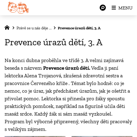
MENU
Právě se u nás děje ...
Prevence úrazů dětí, 3. A
Prevence úrazů dětí, 3. A
Na konci dubna proběhla ve třídě 3. A velmi zajímavá
beseda s názvem
Prevence úrazů dětí.
Vedla ji paní
lektorka Alena Trojanová, zkušená zdravotní sestra a
pracovnice Červeného kříže
. Témat bylo hodně: co je
nemoc, co je úraz, jak předcházet úrazům, jak je ošetřit a
přivolat pomoc. Lektorka si přinesla pro žáky spoustu
praktických pomůcek, například na figuríně učila děti
masáž srdce. Každý žák si sám masáž vyzkoušel.
Program byl výborně připravený, všechny děti pracovaly
s velikým zájmem.