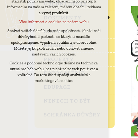
statistik používání webu, ukládání nebo přístup k
udržení kontextu stránek (session): případná
ÚŘEDNÍ DESKA
informacím na vašem zařízení, měření obsahu, reklama
přihlášení, volby jazyka, apod.
a vývoj produktů.
Volitelná cookies
DOKUMENTY
Více informací o cookies na našem webu
analytická pro anonymizované vyhodnocení
návštěvnosti
COOKIES
Správci vašich údajů bude naše společnost, jakož i naši
důvěryhodní partneři, se kterými neustále
marketingová cookies (Google)
spolupracujeme. Vyjádření souhlasu je dobrovolné.
EKOŠKOLA
Více informací o cookies na našem webu
Můžete jej kdykoli zrušit nebo obnovit změnou
nastavení vašich cookies.
PROJEKTY
Cookies a podobné technologie dělíme na technická:
Přijmout všechny cookies
nutná pro běh webu, bez nichž nelze web používat a
FOTOGALERIE
volitelná. Do této části spadají analytická a
Odmítnout vše
marketingová cookies.
EDUPAGE
NENECH TO BÝT
SCHRÁNKA DŮVĚRY