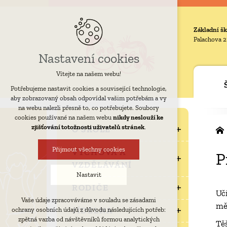
Základní šk
Palachova 2
Nastavení cookies
Vítejte na našem webu!
Potřebujeme nastavit cookies a související technologie,
aby zobrazovaný obsah odpovídal vašim potřebám a vy
na webu nalezli přesně to, co potřebujete. Soubory
cookies používané na našem webu
nikdy neslouží ke
zjišťování totožnosti uživatelů stránek
.
O ŠKOLE
Přijmout všechny cookies
VÝCHOVA A
P
VZDĚLÁVÁNÍ
Nastavit
RODIČE
Uč
Vaše údaje zpracováváme v souladu se zásadami
mě
Technická cookies
JÍDELNA
ochrany osobních údajů z důvodu následujících potřeb:
nutná pro provozování webu
zpětná vazba od návštěvníků formou analytických
Tě