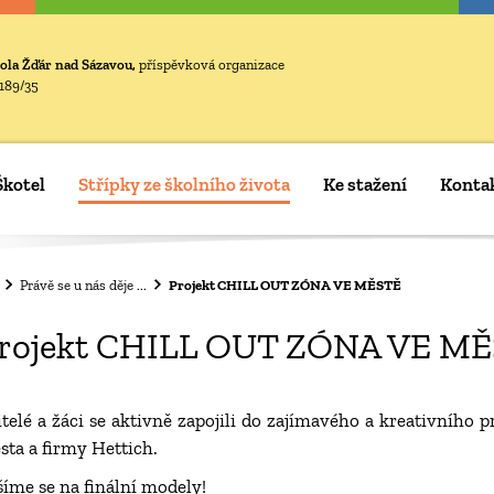
ola Žďár nad Sázavou,
příspěvková organizace
189/35
Škotel
Střípky ze školního života
Ke stažení
Konta
Právě se u nás děje ...
Projekt CHILL OUT ZÓNA VE MĚSTĚ
rojekt CHILL OUT ZÓNA VE M
itelé a žáci se aktivně zapojili do zajímavého a kreativního 
sta a firmy Hettich.
šíme se na finální modely!