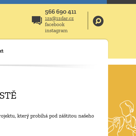
566 690 411
1zs@1zdar.cz
facebook
instagram
kt
ĚSTĚ
projektu, který probíhá pod záštitou našeho