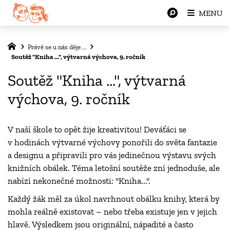
MENU
Právě se u nás děje ...
Soutěž "Kniha ...", výtvarná výchova, 9. ročník
Soutěž "Kniha ...", výtvarná
výchova, 9. ročník
V naší škole to opět žije kreativitou! Deváťáci se
v hodinách výtvarné výchovy ponořili do světa fantazie
a designu a připravili pro vás jedinečnou výstavu svých
knižních obálek. Téma letošní soutěže zní jednoduše, ale
nabízí nekonečné možnosti: "Kniha...".
Každý žák měl za úkol navrhnout obálku knihy, která by
mohla reálně existovat – nebo třeba existuje jen v jejich
hlavě. Výsledkem jsou originální, nápadité a často