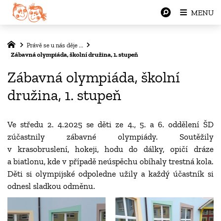
MENU
Právě se u nás děje ...
Zábavná olympiáda, školní družina, 1. stupeň
Zábavná olympiáda, školní
družina, 1. stupeň
Ve středu 2. 4.2025 se děti ze 4., 5. a 6. oddělení ŠD
zúčastnily zábavné olympiády. Soutěžily
v krasobruslení, hokeji, hodu do dálky, opičí dráze
a biatlonu, kde v případě neúspěchu obíhaly trestná kola.
Děti si olympijské odpoledne užily a každý účastník si
odnesl sladkou odměnu.